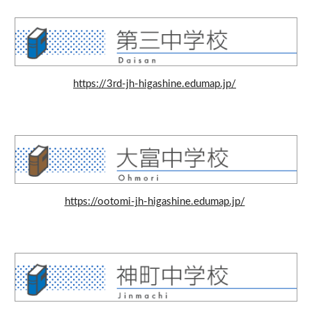
https://3rd-jh-higashine.edumap.jp/
https://ootomi-jh-higashine.edumap.jp/