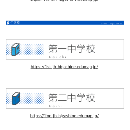
https://1st-jh-higashine.edumap.jp/
https://2nd-jh-higashine.edumap.jp/